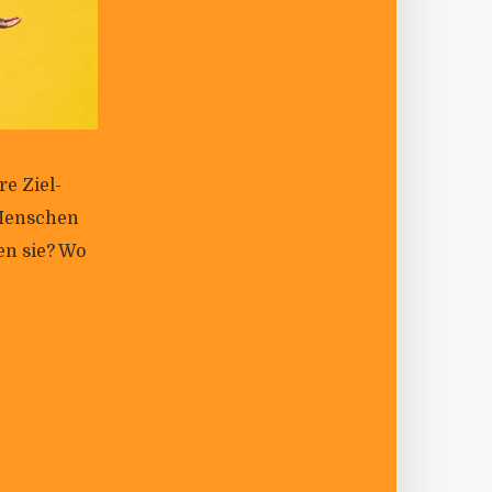
re Ziel­
 Men­schen
en sie? Wo