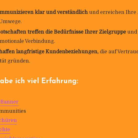
m­mu­ni­zieren klar und ver­ständ­lich
und errei­chen Ihre 
 Umwege.
ot­schaften treffen die Bedürf­nisse Ihrer Ziel­gruppe
und
mo­tio­nale Verbindung.
haffen lang­fris­tige Kun­den­be­zie­hungen,
die auf Ver­tra
ität gründen.
abe ich viel Erfahrung:
Banner
m­mu­ni­ties
schüren
ichte