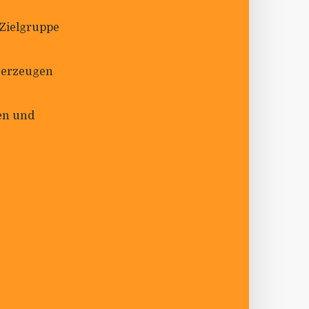
Ziel­gruppe
 erzeugen
uen und