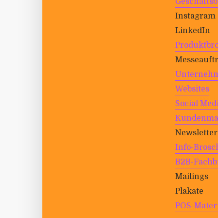
Geschäfts­be
Insta­gram
Lin­kedIn
Pro­dukt­br
Mes­se­auf­tr
Unternehm
Web­sites
Social Med
Kun­den­ma­
News­letter
Info-Bro­s
B2B-Fach­b
Mai­lings
Pla­kate
POS-Mate­r