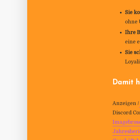
Sie ko
ohne
Ihre B
eine e
Sie sc
Loya­l
Damit h
Anzeigen /
Dis­cord Co
Image­bro­
Jah­res­be­r