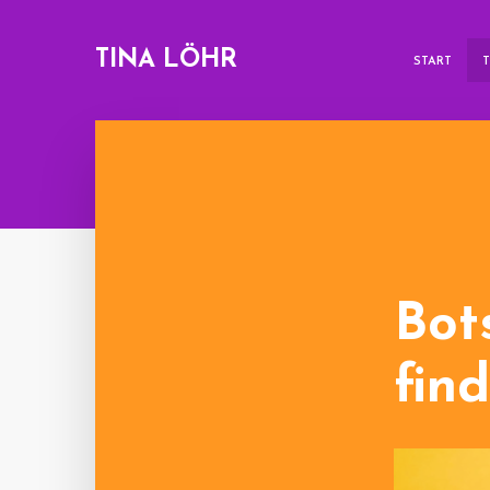
TINA LÖHR
START
T
Bot
find