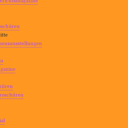
­richts­ma­ga­zine
o­schüren
itte
ensaus­stellungen
ia
ga­zine
chüren
ro­schüren
ial