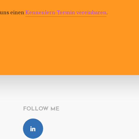
 uns einen
Ken­nen­lern-Termin ver­ein­baren
.
FOLLOW ME