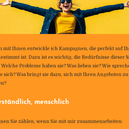
it Ihnen ent­wickle ich Kam­pa­gnen, die per­fekt auf Ih
­stimmt ist. Dazu ist es wichtig, die Bedürf­nisse dieser
 Welche Pro­bleme haben sie? Was lieben sie? Wie sprech
 sich? Was bringt sie dazu, sich mit Ihren Ange­boten zu
en?
r­ständ­lich, menschlich
nen Sie zählen, wenn Sie mit mir zusammenarbeiten: