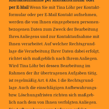
Kon­takt­auf­nahme per Kon­takt­for­mular oder
per E‑Mail
Wenn Sie mit Tina Löhr per Kon­takt­
for­mular oder per E‑Mail Kon­takt auf­nehmen,
werden die von Ihnen ein­ge­ge­benen per­so­nen­
be­zo­genen Daten zum Zweck der Bear­bei­tung
Ihres Anlie­gens und zur Kon­takt­auf­nahme mit
Ihnen ver­ar­beitet. Auf wel­cher Rechts­grund­
lage die Ver­ar­bei­tung Ihrer Daten dabei erfolgt,
richtet sich maß­geb­lich nach Ihrem Anliegen.
Wird Tina Löhr bei dessen Bear­bei­tung im
Rahmen der ihr über­tra­genen Auf­gaben tätig,
ist regel­mäßig Art. 6 Abs. 1 die Rechts­grund­
lage. Auch die ein­schlä­gigen Auf­be­wah­rungs-
bzw. Löschungs­fristen richten sich maß­geb­
lich nach dem von Ihnen ver­folgten Anliegen.