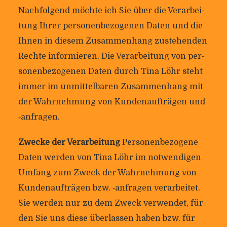
Nach­fol­gend möchte ich Sie über die Ver­ar­bei­
tung Ihrer per­so­nen­be­zo­genen Daten und die
Ihnen in diesem Zusam­men­hang zuste­henden
Rechte infor­mieren. Die Ver­ar­bei­tung von per­
so­nen­be­zo­genen Daten durch Tina Löhr steht
immer im unmit­tel­baren Zusam­men­hang mit
der Wahr­neh­mung von Kun­den­auf­trägen und
‑anfragen.
Zwecke der Ver­ar­bei­tung
Per­so­nen­be­zo­gene
Daten werden von Tina Löhr im not­wen­digen
Umfang zum Zweck der Wahr­neh­mung von
Kun­den­auf­trägen bzw. ‑anfragen ver­ar­beitet.
Sie werden nur zu dem Zweck ver­wendet, für
den Sie uns diese über­lassen haben bzw. für