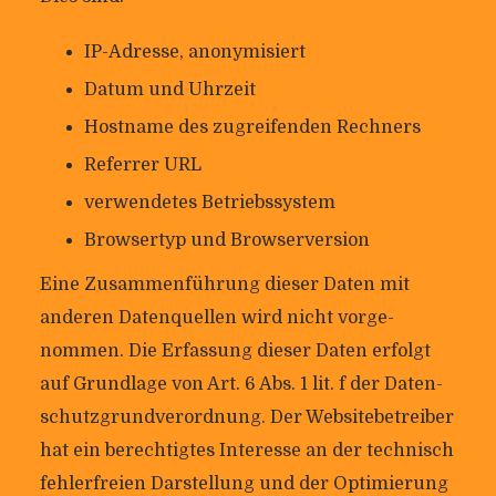
IP-Adresse, anony­mi­siert
Datum und Uhrzeit
Host­name des zugrei­fenden Rechners
Referrer URL
ver­wen­detes Betriebssystem
Brow­sertyp und Browserversion
Eine Zusam­men­füh­rung dieser Daten mit
anderen Daten­quellen wird nicht vor­ge­
nommen. Die Erfas­sung dieser Daten erfolgt
auf Grund­lage von Art. 6 Abs. 1 lit. f der Daten­
schutz­grund­ver­ord­nung. Der Web­site­be­treiber
hat ein berech­tigtes Inter­esse an der tech­nisch
feh­ler­freien Dar­stel­lung und der Opti­mie­rung