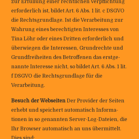
zur Erfül­lung einer recht­li­chen Ver­pflich­tung
erfor­der­lich ist, bildet Art. 6 Abs. 1 lit. c DSGVO
die Rechts­grund­lage. Ist die Ver­ar­bei­tung zur
Wah­rung eines berech­tigten Inter­esses von
Tina Löhr oder eines Dritten erfor­der­lich und
über­wiegen die Inter­essen, Grund­rechte und
Grund­frei­heiten des Betrof­fenen das erst­ge­
nannte Inter­esse nicht, so bildet Art. 6 Abs. 1 lit.
f DSGVO die Rechts­grund­lage für die
Verarbeitung.
Besuch der Web­seiten
Der Pro­vider der Seiten
erhebt und spei­chert auto­ma­tisch Infor­ma­
tionen in so genannten Server-Log-Dateien, die
Ihr Browser auto­ma­tisch an uns über­mit­telt.
Dies sind: