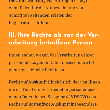
Die Auf­be­wah­rung von Anfragen erfolgt
gemäß den für die Auf­be­wah­rung von
Schriftgut gel­tenden Fristen der
Registraturrichtlinie.
III. Ihre Rechte als von der Ver­
ar­bei­tung betrof­fene Person
Ihnen stehen wegen der Ver­ar­bei­tung Ihrer
per­so­nen­be­zo­genen Daten ins­be­son­dere fol­
gende gesetz­liche Rechte zu:
Recht auf Aus­kunft
Hin­sicht­lich der von Ihnen
durch Tina Löhr ver­ar­bei­teten per­so­nen­be­zo­
genen Daten haben Sie gemäß 15 DSGVO das
Recht auf kos­ten­freie Aus­kunft ins­be­son­dere