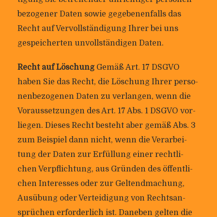
be­zo­gener Daten sowie gege­be­nen­falls das
Recht auf Ver­voll­stän­di­gung Ihrer bei uns
gespei­cherten unvoll­stän­digen Daten.
Recht auf Löschung
Gemäß Art. 17 DSGVO
haben Sie das Recht, die Löschung Ihrer per­so­
nen­be­zo­genen Daten zu ver­langen, wenn die
Vor­aus­set­zungen des Art. 17 Abs. 1 DSGVO vor­
liegen. Dieses Recht besteht aber gemäß Abs. 3
zum Bei­spiel dann nicht, wenn die Ver­ar­bei­
tung der Daten zur Erfül­lung einer recht­li­
chen Ver­pflich­tung, aus Gründen des öffent­li­
chen Inter­esses oder zur Gel­tend­ma­chung,
Aus­übung oder Ver­tei­di­gung von Rechts­an­
sprü­chen erfor­der­lich ist. Daneben gelten die