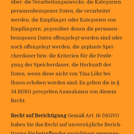
über: die Ver­ar­bei­tungs­zwecke, die Kate­go­rien
per­so­nen­be­zo­gener Daten, die ver­ar­beitet
werden, die Emp­fänger oder Kate­go­rien von
Emp­fän­gern, gegen­über denen die per­so­nen­
be­zo­genen Daten offen­ge­legt worden sind oder
noch offen­ge­legt werden, die geplante Spei­
cher­dauer bzw. die Kri­te­rien für die Fest­le­
gung der Spei­cher­dauer, die Her­kunft der
Daten, wenn diese nicht von Tina Löhr bei
Ihnen erhoben worden sind. Es gelten die in §
34 BDSG gere­gelten Aus­nahmen von diesem
Recht.
Recht auf Berich­ti­gung
Gemäß Art. 16 DSGVO
haben Sie das Recht auf unver­züg­liche Berich­
ti­gung Sie betref­fender unrich­tiger per­so­nen­