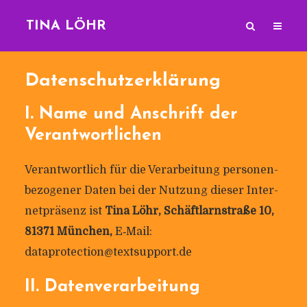
TINA LÖHR
Daten­schutz­er­klä­rung
I. Name und Anschrift der
Verantwortlichen
Ver­ant­wort­lich für die Ver­ar­bei­tung per­so­nen­
be­zo­gener Daten bei der Nut­zung dieser Inter­
net­prä­senz ist
Tina Löhr, Schäft­larn­straße 10,
81371 München,
E‑Mail:
dataprotection@textsupport.de
II. Daten­ver­ar­bei­tung