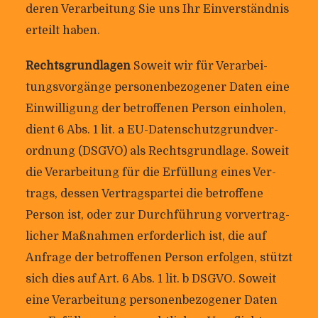
deren Ver­ar­bei­tung Sie uns Ihr Ein­ver­ständnis
erteilt haben.
Rechts­grund­lagen
Soweit wir für Ver­ar­bei­
tungs­vor­gänge per­so­nen­be­zo­gener Daten eine
Ein­wil­li­gung der betrof­fenen Person ein­holen,
dient 6 Abs. 1 lit. a EU-Daten­schutz­grund­ver­
ord­nung (DSGVO) als Rechts­grund­lage. Soweit
die Ver­ar­bei­tung für die Erfül­lung eines Ver­
trags, dessen Ver­trags­partei die betrof­fene
Person ist, oder zur Durch­füh­rung vor­ver­trag­
li­cher Maß­nahmen erfor­der­lich ist, die auf
Anfrage der betrof­fenen Person erfolgen, stützt
sich dies auf Art. 6 Abs. 1 lit. b DSGVO. Soweit
eine Ver­ar­bei­tung per­so­nen­be­zo­gener Daten