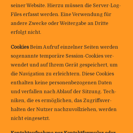
seiner Web­site. Hierzu müssen die Server-Log-
Files erfasst werden. Eine Ver­wen­dung für
andere Zwecke oder Wei­ter­gabe an Dritte
erfolgt nicht.
Coo­kies
Beim Aufruf ein­zelner Seiten werden
soge­nannte tem­po­räre Ses­sion-Coo­kies ver­
wendet und auf Ihrem Gerät gespei­chert, um
die Navi­ga­tion zu erleich­tern. Diese Coo­kies
ent­halten keine per­so­nen­be­zo­genen Daten
und ver­fallen nach Ablauf der Sit­zung. Tech­
niken, die es ermög­li­chen, das Zugriffs­ver­
halten der Nutzer nach­zu­voll­ziehen, werden
nicht eingesetzt.