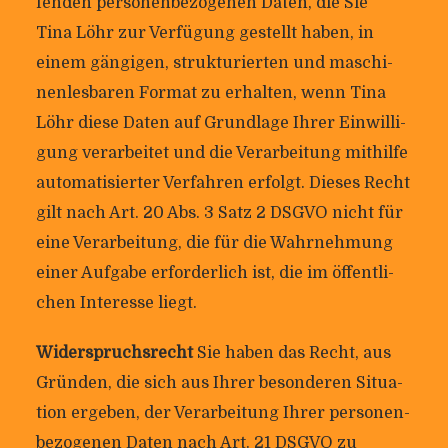
fenden per­so­nen­be­zo­genen Daten, die Sie
Tina Löhr zur Ver­fü­gung gestellt haben, in
einem gän­gigen, struk­tu­rierten und maschi­
nen­les­baren Format zu erhalten, wenn Tina
Löhr diese Daten auf Grund­lage Ihrer Ein­wil­li­
gung ver­ar­beitet und die Ver­ar­bei­tung mit­hilfe
auto­ma­ti­sierter Ver­fahren erfolgt. Dieses Recht
gilt nach Art. 20 Abs. 3 Satz 2 DSGVO nicht für
eine Ver­ar­bei­tung, die für die Wahr­neh­mung
einer Auf­gabe erfor­der­lich ist, die im öffent­li­
chen Inter­esse liegt.
Wider­spruchs­recht
Sie haben das Recht, aus
Gründen, die sich aus Ihrer beson­deren Situa­
tion ergeben, der Ver­ar­bei­tung Ihrer per­so­nen­
be­zo­genen Daten nach Art. 21 DSGVO zu