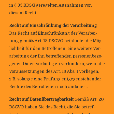
in § 35 BDSG gere­gelten Aus­nahmen von
diesem Recht.
Recht auf Ein­schrän­kung der Ver­ar­bei­tung
Das Recht auf Ein­schrän­kung der Ver­ar­bei­
tung gemäß Art. 18 DSGVO beinhaltet die Mög­
lich­keit für den Betrof­fenen, eine wei­tere Ver­
ar­bei­tung der ihn betref­fenden per­so­nen­be­zo­
genen Daten vor­läufig zu ver­hin­dern, wenn die
Vor­aus­set­zungen des Art. 18 Abs. 1 vor­liegen,
z.B. solange eine Prü­fung ent­ge­gen­ste­hender
Rechte des Betrof­fenen noch andauert.
Recht auf Daten­über­trag­bar­keit
Gemäß Art. 20
DSGVO haben Sie das Recht, die Sie betref­