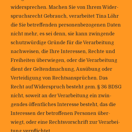
wider­spre­chen. Machen Sie von Ihrem Wider­
spruchs­recht Gebrauch, ver­ar­beitet Tina Löhr
die Sie betref­fenden per­so­nen­be­zo­genen Daten
nicht mehr, es sei denn, sie kann zwin­gende
schutz­wür­dige Gründe für die Ver­ar­bei­tung
nach­weisen, die Ihre Inter­essen, Rechte und
Frei­heiten über­wiegen, oder die Ver­ar­bei­tung
dient der Gel­tend­ma­chung, Aus­übung oder
Ver­tei­di­gung von Rechts­an­sprü­chen. Das
Recht auf Wider­spruch besteht gem. § 36 BDSG
nicht, soweit an der Ver­ar­bei­tung ein zwin­
gendes öffent­li­ches Inter­esse besteht, das die
Inter­essen der betrof­fenen Per­sonen über­
wiegt, oder eine Rechts­vor­schrift zur Ver­ar­bei­
tung verpflichtet.